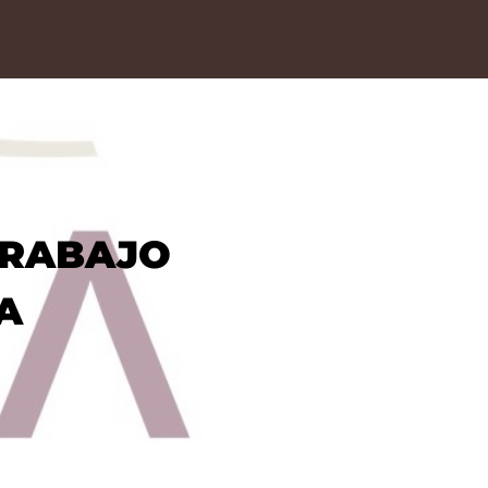
TRABAJO
A