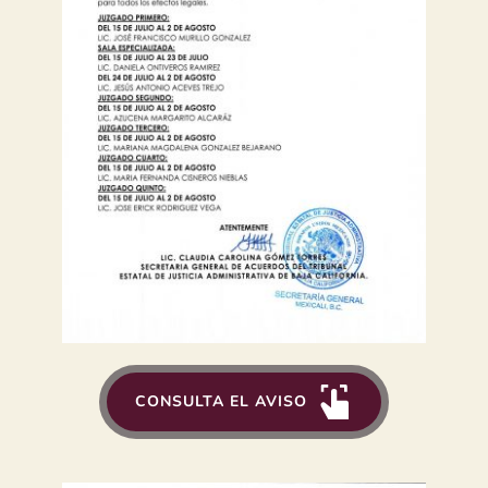
CONSULTA EL AVISO