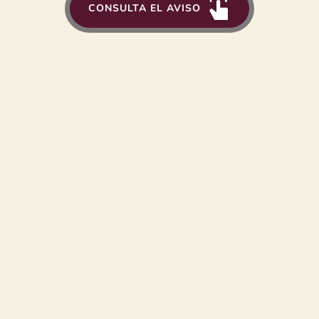
CONSULTA EL AVISO