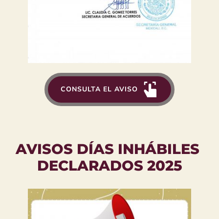
CONSULTA EL AVISO
AVISOS DÍAS INHÁBILES 
DECLARADOS 2025