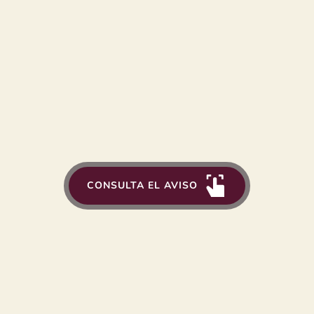
CONSULTA EL AVISO