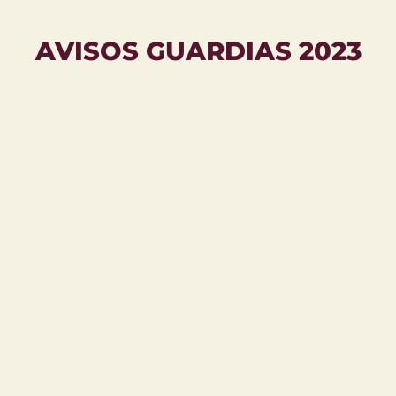
AVISOS GUARDIAS 2023