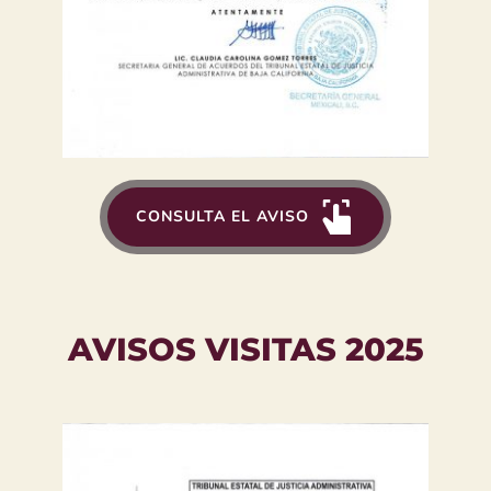
CONSULTA EL AVISO
AVISOS VISITAS 2025