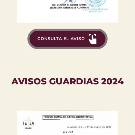
CONSULTA EL AVISO
AVISOS GUARDIAS 2024