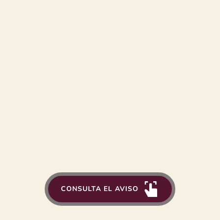
CONSULTA EL AVISO