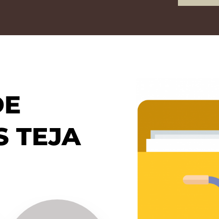
E 
 TEJA